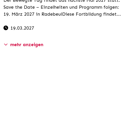
Der Bewegte Tag findet das nächste Mal 2027 statt.
Save the Date – Einzelheiten und Programm folgen:
19. März 2027 in RadebeulDiese Fortbildung findet...
19.03.2027
mehr anzeigen
Website
psychomotorik.com/ein-bewegter-tag-2027-
radebeul/
TERMIN EXPORTIEREN