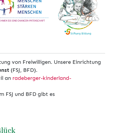
zung von Freiwilligen. Unsere Einrichtung
enst
(FSJ, BFD).
il an
radeberger-kinderland-
m FSJ und BFD gibt es
Glück